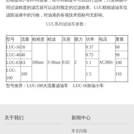
芯根据用户的不同需要，在不同精度中可以自行选择，只需调换不
同过滤精度的滤芯就可以达到预定的过滤效果。LUC精细滤油车仅
滤除油液中的污物，对油液的各项技术指标均无影响。
LUC系列滤油车参数：
型号
流量
粗精度
精滤
压差
吸力
功率
电压
重量
LUC-16
16
0.37
60
LUC-40
40
0.75
90
100um
3-30um
0.02
2
AC380v
LUC-63
63
1.1
100
LUC-
100
1.5
110
100
型号推荐：
LUC-100大流量滤油车
LUC-16加油小车
关于我们
新闻中心
常见问题